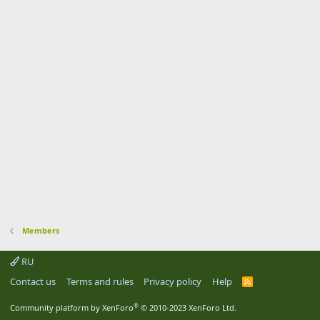
Members
RU
Contact us
Terms and rules
Privacy policy
Help
R
S
S
®
Community platform by XenForo
© 2010-2023 XenForo Ltd.