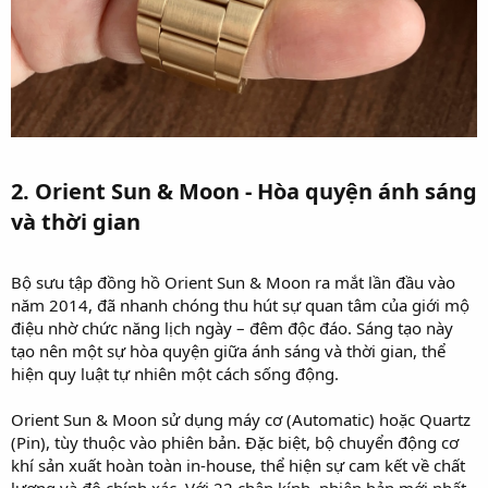
2. Orient Sun & Moon - Hòa quyện ánh sáng
và thời gian​
Bộ sưu tập đồng hồ Orient Sun & Moon ra mắt lần đầu vào
năm 2014, đã nhanh chóng thu hút sự quan tâm của giới mộ
điệu nhờ chức năng lịch ngày – đêm độc đáo. Sáng tạo này
tạo nên một sự hòa quyện giữa ánh sáng và thời gian, thể
hiện quy luật tự nhiên một cách sống động.
Orient Sun & Moon sử dụng máy cơ (Automatic) hoặc Quartz
(Pin), tùy thuộc vào phiên bản. Đặc biệt, bộ chuyển động cơ
khí sản xuất hoàn toàn in-house, thể hiện sự cam kết về chất
lượng và độ chính xác. Với 22 chân kính, phiên bản mới nhất