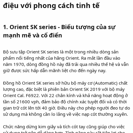
điệu với phong cách tinh tế​
1. Orient SK series - Biểu tượng của sự
mạnh mẽ và cổ điển​
Bộ sưu tập Orient SK series là một trong nhiều dòng sản
phẩm nổi tiếng nhất của hãng Orient. Ra mắt lần đầu vào
năm 1970, dòng đồng hồ này đã trải qua nhiều thế hệ và vẫn
giữ được sức hấp dẫn mãnh liệt cho đến ngày nay.
Đồng hồ Orient SK series sở hữu bộ máy cơ (Automatic) chất
lượng cao, đặc biệt là phiên bản Orient SK 2019 với bộ máy
Orient Cal. F6922. Với 22 chân kính và khả năng hoạt động ở
tần số 21600 vph, đảm bảo độ chính xác tuyệt đối và có thời
gian trữ cót lên tới 40 giờ. Điều này cho phép người đeo tự do
sử dụng mà không cần lo lắng về việc nạp cót thường xuyên.
Chức năng dừng kim giây và tích cót tay cũng giúp cho việc
sử dụng trở nên dễ dàng hơn. Tính năng này rất tiện lợi cho