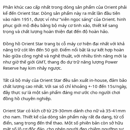
Phân khúc cao cấp nhất trong dòng sản phẩm của Orient phải
kể đến Orient Star. Dòng sản phẩm này ra mắt lần đầu tiên
vào năm 1951, được ví như “viên ngọc sáng” của Orient. hinh
phục giới mộ điệu bằng bộ máy cơ tinh xảo, thiết kế sang
trọng và chất lượng hoàn thiện đạt đến độ hoàn hảo.
Đồng hồ Orient Star trang bị cỗ máy cơ hiện đại nhất với khả
năng trữ cót lên đến 50 giờ. Điểm nổi bật là sự kết hợp hoàn
hảo giữa công nghệ và nghệ thuật, với nhiều tính năng mới lạ
như giờ thế giới GMT, thang đo dự trữ năng lượng Power
Reserve hay kim nhảy ngược.
Tất cả bộ máy của Orient Star đều sản xuất in-house, đảm bảo
chất lượng cao nhất. Với sai số chỉ khoảng +-10 đến 15s/ngày,
đây thực sự là một sản phẩm đáng mơ ước cho người chơi
đồng hồ chuyên nghiệp.
Orient Star có kích cỡ từ 29-30mm dành cho nữ và 35-41mm
cho nam. Thiết kế của dòng sản phẩm này rất đa dạng, từ cổ
điển, sang trọng đến thể thao. Một số phiên bản còn sở hữu
mặt số lộ cơ độc đáo, cho phép người đeo chiêm ngưỡng sự