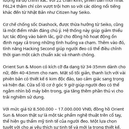
F6L24 thậm chí còn vượt trội hơn so với các dòng nổi tiếng
khác đến từ Nhật Bản như Citizen hay Seiko.
Cơ chế chống sốc Diashock, được thừa hưởng từ Seiko, cũng
là một điểm nhấn đáng chú ý. Hệ thống này giúp giảm thiểu
lực tác động vào bánh lắc, giữ cho đồng hồ hoạt động ổn
định ngay cả trong những tình huống va chạm. Thêm vào đó,
tính năng Hacking Second giúp người đeo có thể điều chỉnh
thời gian một cách chuẩn xác và nhanh chóng.
Orient Sun & Moon có kích cỡ đa dạng từ 34-35mm dành cho
nữ, đến 40-43mm cho nam. Mặt số tối giản, thanh lịch với vài
phiên bản có thiết kế 6 kim độc đáo, tạo cảm giác sang trọng
và hiện đại. Cửa sổ lộ cơ ở góc 9 giờ giúp người đeo có thể
ngắm nhìn bộ máy bên trong, gia tăng thêm phần thú vị cho
trải nghiệm sử dụng.
Với mức giá từ 8.500.000 – 17.000.000 VNĐ, đồng hồ Orient
Sun & Moon thật sự là một tác phẩm nghệ thuật trên cổ tay,
thể hiện gu thẩm mỹ tinh tế của người đeo. Một lựa chọn
tuyệt vời cho ai yêu thích sự tinh tế và mới lạ trong thiết kế.